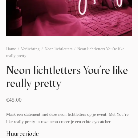
afelstyling
lingers
araffen
eubilair
ids deco
ar items
aart & sweettable
ekentjes
erlichting
verige decoratie
Home
/
Verlichting
/
Neon lichtletters
/
Neon lichtletters You’re like
really pretty
afels & bijzettafels
Neon lichtletters You’re like
erhuurpakket
really pretty
€
45.00
Maak een statement met deze neon lichtletters op je event. Met You’re
like really pretty in roze neon creeer je een echte eyecatcher.
Huurperiode