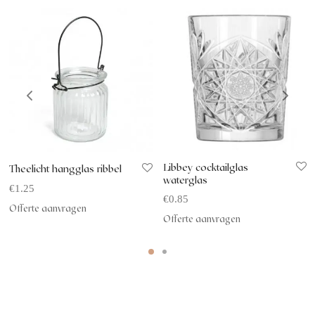
Libbey cocktailglas
Theelicht hangglas ribbel
waterglas
€
1.25
€
0.85
Offerte aanvragen
Offerte aanvragen