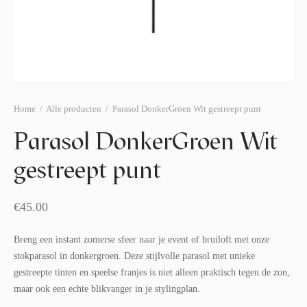
afelstyling
lingers
araffen
eubilair
ids deco
ar items
aart & sweettable
ekentjes
erlichting
verige decoratie
Home
/
Alle producten
/
Parasol DonkerGroen Wit gestreept punt
afels & bijzettafels
Parasol DonkerGroen Wit
erhuurpakket
gestreept punt
€
45.00
Breng een instant zomerse sfeer naar je event of bruiloft met onze
stokparasol in donkergroen. Deze stijlvolle parasol met unieke
gestreepte tinten en speelse franjes is niet alleen praktisch tegen de zon,
maar ook een echte blikvanger in je stylingplan.