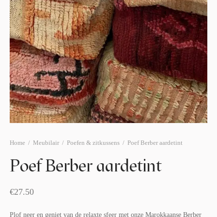
afelstyling
lingers
araffen
eubilair
ids deco
ar items
aart & sweettable
ekentjes
erlichting
verige decoratie
afels & bijzettafels
erhuurpakket
Home
/
Meubilair
/
Poefen & zitkussens
/
Poef Berber aardetint
Poef Berber aardetint
€
27.50
Plof neer en geniet van de relaxte sfeer met onze Marokkaanse Berber