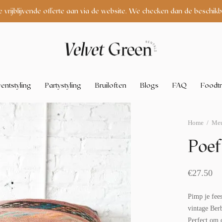
e vrijblijvende offerte aan via de website. We checken dan de beschikb
entstyling
Partystyling
Bruiloften
Blogs
FAQ
Foodtr
Home
/
Meu
Poef
€
27.50
Pimp je fee
vintage Ber
Perfect om o