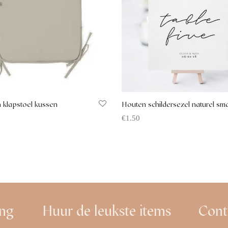
 klapstoel kussen
Houten schildersezel naturel sma
€
1.50
 aanvragen
Offerte aanvragen
ing
Huur de leukste items
Cont