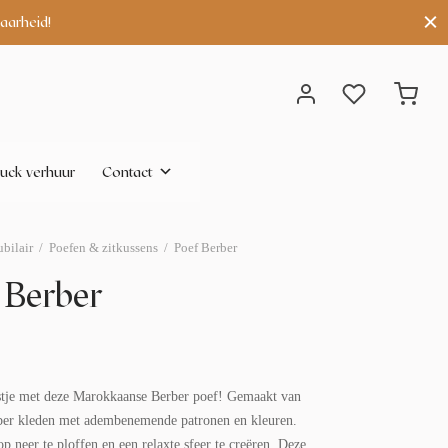
aarheid!
uck verhuur
Contact
bilair
/
Poefen & zitkussens
/
Poef Berber
 Berber
stje met deze Marokkaanse Berber poef! Gemaakt van
ber kleden met adembenemende patronen en kleuren.
p neer te ploffen en een relaxte sfeer te creëren. Deze