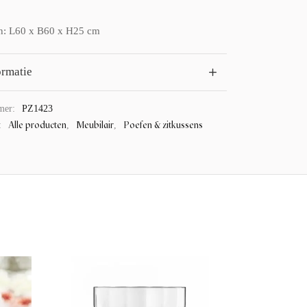
n: L60 x B60 x H25 cm
ormatie
mer:
PZ1423
Alle producten
Meubilair
Poefen & zitkussens
:
,
,