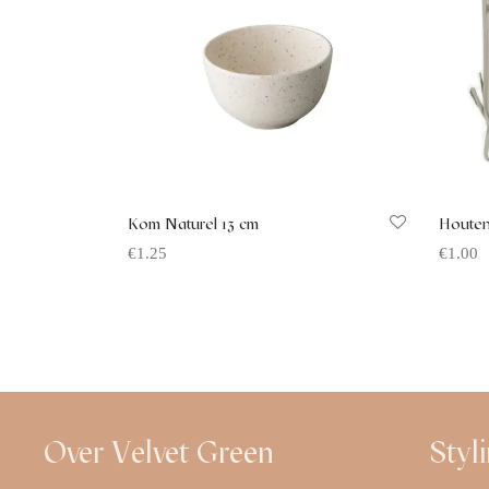
Kom Naturel 13 cm
Houten
€
1.25
€
1.00
Offerte aanvragen
Offerte
Over Velvet Green
Styl