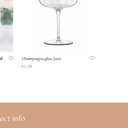
ll
Champagneglas Jazz
€
1.50
Offerte aanvragen
act info