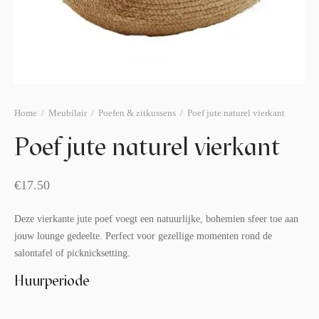
afelstyling
lingers
araffen
eubilair
ids deco
ar items
aart & sweettable
ekentjes
erlichting
verige decoratie
Home
/
Meubilair
/
Poefen & zitkussens
/
Poef jute naturel vierkant
afels & bijzettafels
Poef jute naturel vierkant
erhuurpakket
€
17.50
Deze vierkante jute poef voegt een natuurlijke, bohemien sfeer toe aan
jouw lounge gedeelte. Perfect voor gezellige momenten rond de
salontafel of picknicksetting.
Huurperiode