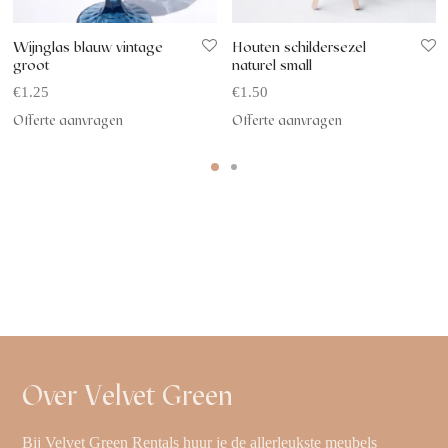
Wijnglas blauw vintage
Houten schildersezel
groot
naturel small
€
1.25
€
1.50
Offerte aanvragen
Offerte aanvragen
Over Velvet Green
Bij Velvet Green Rentals huur je de allerleukste meubels