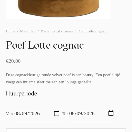
afelstyling
lingers
araffen
eubilair
ids deco
ar items
aart & sweettable
ekentjes
Home
/
Meubilair
/
Poefen & zitkussens
/
Poef Lotte cognac
Poef Lotte cognac
erlichting
verige decoratie
afels & bijzettafels
€
20.00
erhuurpakket
Deze cognackleurige ronde velvet poef is een beauty. Een poef altijd
voegt een intieme sfeer toe aan een lounge gedeelte.
Huurperiode
Van
Tot