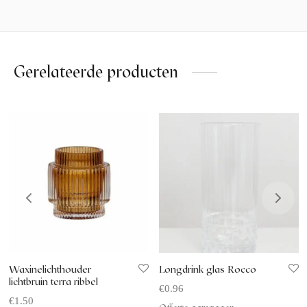
Gerelateerde producten
Waxinelichthouder
Longdrink glas Rocco
lichtbruin terra ribbel
€
0.96
€
1.50