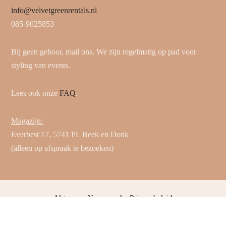
info@velvetgreenrentals.nl
085-9025853
Bij geen gehoor, mail ons. We zijn regelmatig op pad voor
styling van events.
Lees ook onze
FAQ
.
Magazijn:
Everbest 17, 5741 PL Beek en Donk
(alleen op afspraak te bezoeken)
Algemene Voorwaarden
Privacybeleid
© 2025 Velvet Green Rentals. Alle rechten voorbehouden.