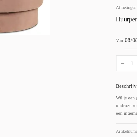
Afmetingen
Huurper
Van
Beschrijv
Wil je een
oudroze ron
een intieme
Artikelnum