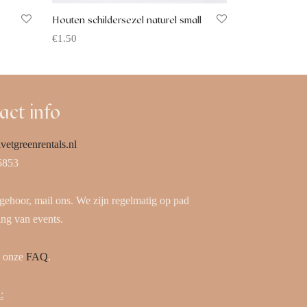
Houten schildersezel naturel small
€
1.50
Offerte aanvragen
act info
vetgreenrentals.nl
5853
 gehoor, mail ons. We zijn regelmatig op pad
ing van events.
k onze
FAQ
.
: