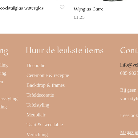
cocktailglas waterglas
Wijnglas Carre
€
1.25
 aanvragen
Offerte aanvragen
ing
Huur de leukste items
Cont
ling
info@vel
Decoratie
ling
085-902
Ceremonie & receptie
en
Backdrop & frames
Bij geen
Tafeldecoratie
aasstyling
voor styl
Tafelstyling
ling
Meubilair
Lees oo
Taart & sweettable
Magazijn
Verlichting