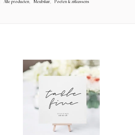
Alle producten
Meubilair
Poefen & zitkussens
:
,
,