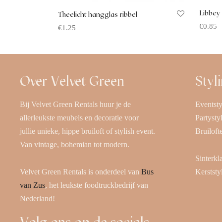
Libbey 
Theelicht hangglas ribbel
€
0.85
€
1.25
Offerte
Offerte aanvragen
Over Velvet Green
Styl
Bij Velvet Green Rentals huur je de
Eventsty
allerleukste meubels en decoratie voor
Partysty
jullie unieke, hippe bruiloft of stylish event.
Bruiloft
Van vintage, bohemian tot modern.
Sinterkl
Velvet Green Rentals is onderdeel van
Bus
Kerststy
van Zus
, het leukste foodtruckbedrijf van
Nederland!
Volg ons op de socials