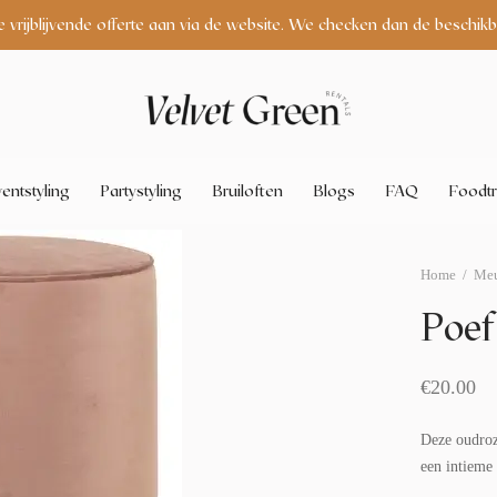
e vrijblijvende offerte aan via de website. We checken dan de beschikb
entstyling
Partystyling
Bruiloften
Blogs
FAQ
Foodtr
Home
/
Meu
Poef
€
20.00
Deze oudroze
een intieme 