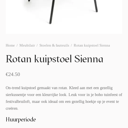
afelstyling
lingers
araffen
eubilair
ids deco
ar items
aart & sweettable
ekentjes
erlichting
verige decoratie
Home
/
Meubilair
/
Stoelen & fauteuils
/
Rotan kuipstoel Sienna
afels & bijzettafels
Rotan kuipstoel Sienna
erhuurpakket
€
24.50
On-trend kuipstoel gemaakt van rotan. Kleed aan met een gezellig
sierkussentje voor een kleurrijke look. Leuk voor in je boho tuinfeest of
festivalbruiloft, maar ook ideaal om een gezellig hoekje op je event te
creëren.
Huurperiode