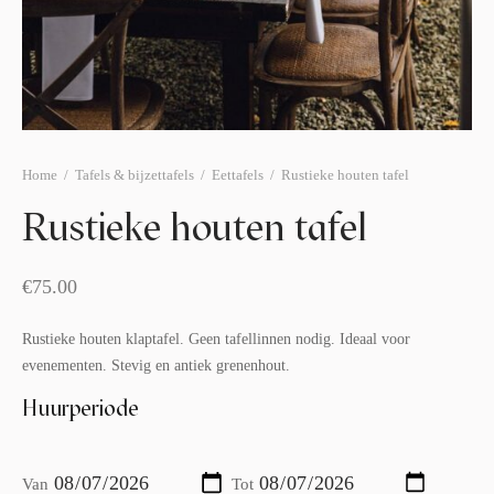
afelstyling
lingers
araffen
eubilair
ids deco
ar items
aart & sweettable
ekentjes
erlichting
verige decoratie
Home
/
Tafels & bijzettafels
/
Eettafels
/
Rustieke houten tafel
afels & bijzettafels
Rustieke houten tafel
erhuurpakket
€
75.00
Rustieke houten klaptafel. Geen tafellinnen nodig. Ideaal voor
evenementen. Stevig en antiek grenenhout.
Huurperiode
Van
Tot