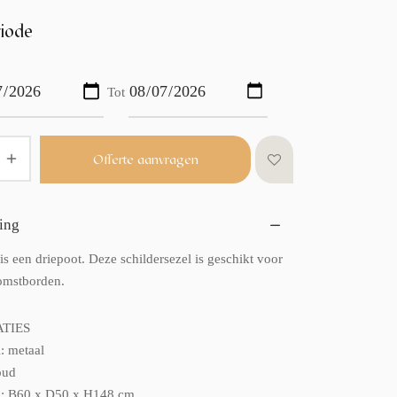
iode
Tot
Offerte aanvragen
ing
s een driepoot. Deze schildersezel is geschikt voor
omstborden.
ATIES
: metaal
oud
g: B60 x D50 x H148 cm