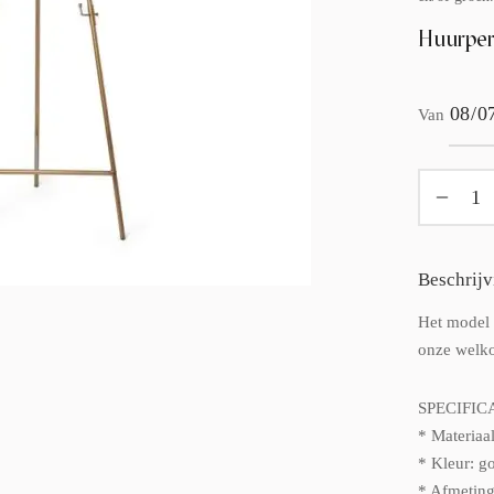
Huurper
Van
Beschrijv
Het model i
onze welk
SPECIFIC
* Materiaal
* Kleur: g
* Afmetin