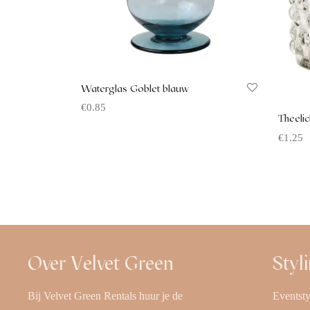
Waterglas Goblet blauw
€
0.85
Theeli
Offerte aanvragen
€
1.25
Offerte
Over Velvet Green
Styl
Bij Velvet Green Rentals huur je de
Eventsty