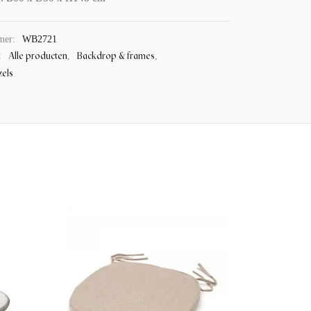
mer:
WB2721
Alle producten
Backdrop & frames
:
,
,
zels