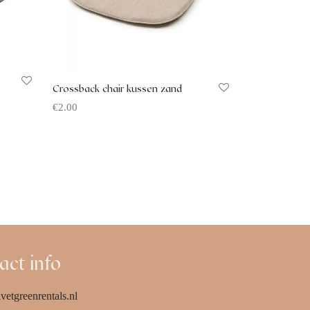
Crossback chair kussen zand
€
2.00
Offerte aanvragen
act info
vetgreenrentals.nl