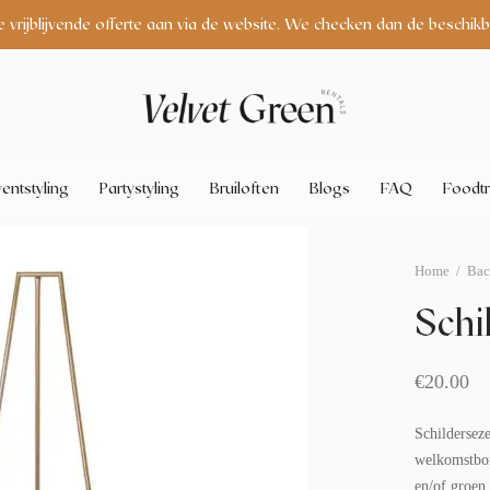
e vrijblijvende offerte aan via de website. We checken dan de beschikb
entstyling
Partystyling
Bruiloften
Blogs
FAQ
Foodtr
Home
/
Bac
Schi
€
20.00
Schilderseze
welkomstbor
en/of groen.