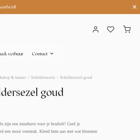
aarheid!
uck verhuur
Contact
kdrop & frames
/
Schildersezels
/
Schildersezel goud
ldersezel goud
ls zijn een musthave voor je bruiloft! Geef je
d een mooi voetstuk. Kleed hem aan met wat bloemen