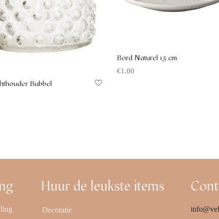
Bord Naturel 15 cm
€
1.00
chthouder Bubbel
Offerte aanvragen
 aanvragen
ing
Huur de leukste items
Cont
ling
info@vel
Decoratie