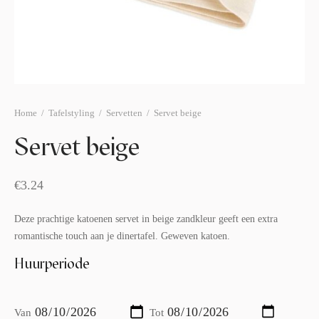
afelstyling
lingers
araffen
eubilair
ids deco
ar items
aart & sweettable
ekentjes
erlichting
verige decoratie
Home
/
Tafelstyling
/
Servetten
/
Servet beige
afels & bijzettafels
Servet beige
erhuurpakket
€
3.24
Deze prachtige katoenen servet in beige zandkleur geeft een extra
romantische touch aan je dinertafel. Geweven katoen.
Huurperiode
Van
Tot