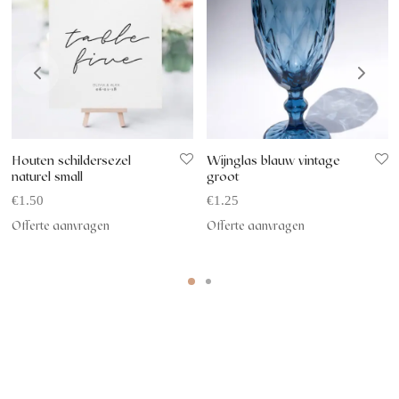
Houten schildersezel
Wijnglas blauw vintage
naturel small
groot
€
1.50
€
1.25
Offerte aanvragen
Offerte aanvragen