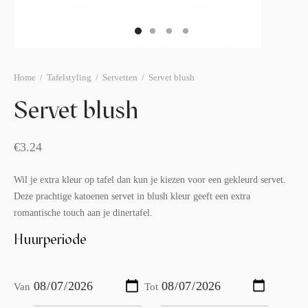
afelstyling
lingers
araffen
eubilair
ids deco
ar items
aart & sweettable
ekentjes
Home
/
Tafelstyling
/
Servetten
/
Servet blush
erlichting
verige decoratie
Servet blush
afels & bijzettafels
€
3.24
erhuurpakket
Wil je extra kleur op tafel dan kun je kiezen voor een gekleurd servet.
Deze prachtige katoenen servet in blush kleur geeft een extra
romantische touch aan je dinertafel.
Huurperiode
Van
Tot