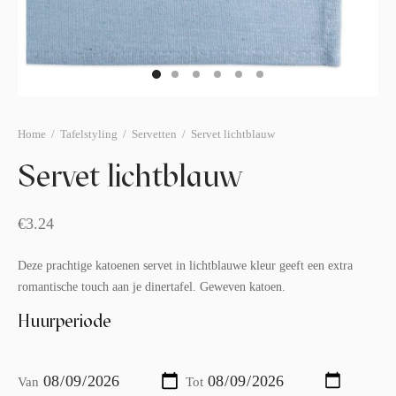
afelstyling
lingers
araffen
eubilair
ids deco
ar items
aart & sweettable
ekentjes
erlichting
verige decoratie
Home
/
Tafelstyling
/
Servetten
/
Servet lichtblauw
Servet lichtblauw
afels & bijzettafels
erhuurpakket
€
3.24
Deze prachtige katoenen servet in lichtblauwe kleur geeft een extra
romantische touch aan je dinertafel. Geweven katoen.
Huurperiode
Van
Tot