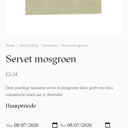
afelstyling
lingers
araffen
eubilair
ids deco
ar items
aart & sweettable
ekentjes
erlichting
verige decoratie
Home
/
Tafelstyling
/
Servetten
/
Servet mosgroen
afels & bijzettafels
Servet mosgroen
erhuurpakket
€
3.24
Deze prachtige katoenen servet in mosgroene kleur geeft een extra
romantische touch aan je dinertafel.
Huurperiode
Van
Tot