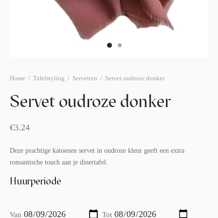
afelstyling
lingers
araffen
eubilair
ids deco
ar items
aart & sweettable
ekentjes
erlichting
verige decoratie
Home
/
Tafelstyling
/
Servetten
/
Servet oudroze donker
afels & bijzettafels
Servet oudroze donker
erhuurpakket
€
3.24
Deze prachtige katoenen servet in oudroze kleur geeft een extra
romantische touch aan je dinertafel.
Huurperiode
Van
Tot