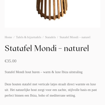
afelstyling
lingers
araffen
eubilair
ids deco
ar items
aart & sweettable
ekentjes
erlichting
verige decoratie
Home
/
Tafels & bijzettafels
/
Statafels
/
Statafel Mondi – naturel
afels & bijzettafels
Statafel Mondi – naturel
erhuurpakket
€
35.00
Statafel Mondi hout huren – warm & luxe Ibiza uitstraling
Deze houten statafel met verticale latjes straalt direct warmte en luxe
uit. Het natuurlijke hout zorgt voor een zachte, stijlvolle basis en past
perfect binnen een Ibiza, boho of mediterrane setting.