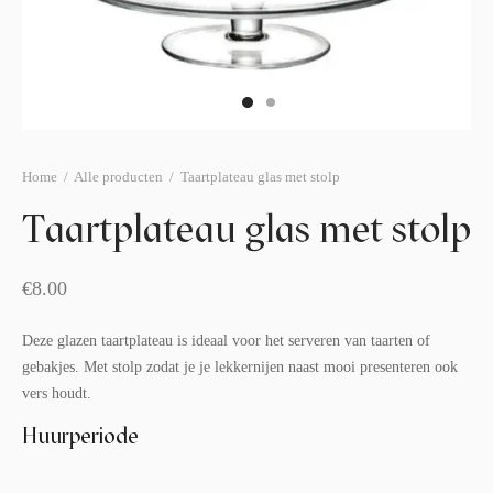
afelstyling
lingers
araffen
eubilair
ids deco
ar items
aart & sweettable
ekentjes
erlichting
verige decoratie
Home
/
Alle producten
/
Taartplateau glas met stolp
afels & bijzettafels
Taartplateau glas met stolp
erhuurpakket
€
8.00
Deze glazen taartplateau is ideaal voor het serveren van taarten of
gebakjes. Met stolp zodat je je lekkernijen naast mooi presenteren ook
vers houdt.
Huurperiode