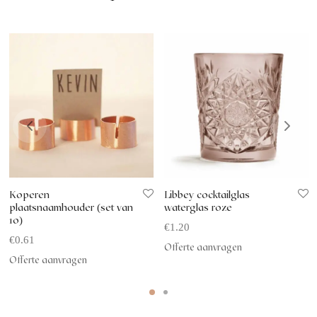
Koperen
Libbey cocktailglas
plaatsnaamhouder (set van
waterglas roze
10)
€
1.20
€
0.61
Offerte aanvragen
Offerte aanvragen