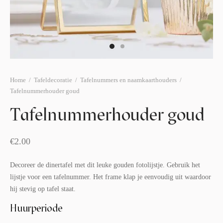
afelstyling
lingers
araffen
eubilair
ids deco
ar items
aart & sweettable
ekentjes
erlichting
verige decoratie
Home
/
Tafeldecoratie
/
Tafelnummers en naamkaarthouders
/
Tafelnummerhouder goud
afels & bijzettafels
Tafelnummerhouder goud
erhuurpakket
€
2.00
Decoreer de dinertafel met dit leuke gouden fotolijstje. Gebruik het
lijstje voor een tafelnummer. Het frame klap je eenvoudig uit waardoor
hij stevig op tafel staat.
Huurperiode