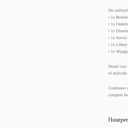
Dit tafelstyl
• 1x Bestek
• 1x Onderb
• 1x Dinerb
• 1x Servet
• 1x Libbey
• 1x Wijngl
Ideaal voor
of stijlvoll
Combineer d
complete boh
Huurper