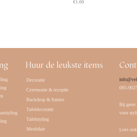
€
1.00
Offerte aanvragen
 aanvragen
ing
Huur de leukste items
Cont
ling
info@vel
Decoratie
ling
085-902
Ceremonie & receptie
en
Backdrop & frames
Bij geen
Tafeldecoratie
aasstyling
voor styl
Tafelstyling
ling
Meubilair
Lees oo