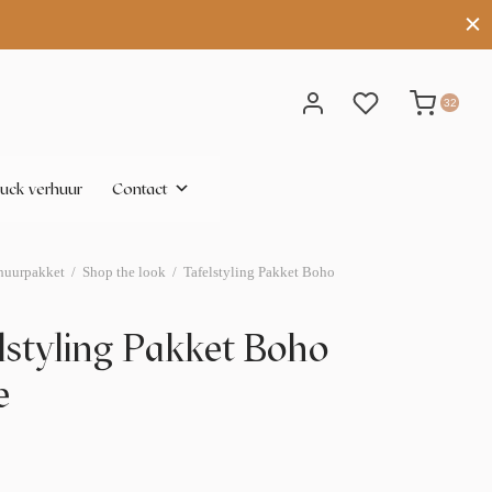
32
uck verhuur
Contact
huurpakket
/
Shop the look
/
Tafelstyling Pakket Boho
lstyling Pakket Boho
e