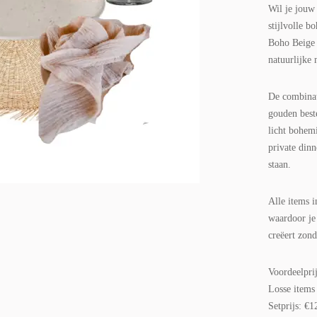
Wil je jouw 
stijlvolle b
Boho Beige c
natuurlijke 
De combinat
gouden beste
licht bohemi
private dinn
staan.
Alle items i
waardoor je
creëert zond
Voordeelpri
Losse items 
Setprijs: €1