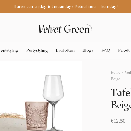
Huren van vrijdag tot maandag? Betaal maar 1 huurdag!
entstyling
Partystyling
Bruiloften
Blogs
FAQ
Foodtr
Home
/
Ver
Beige
Tafe
Beig
€
12.50