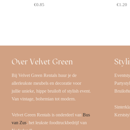
€
0.85
€
1.20
Offerte aanvragen
Offerte
Over Velvet Green
Styl
Bij Velvet Green Rentals huur je de
Eventsty
allerleukste meubels en decoratie voor
Partysty
jullie unieke, hippe bruiloft of stylish event.
Bruiloft
Van vintage, bohemian tot modern.
Sinterkl
Velvet Green Rentals is onderdeel van
Bus
Kerststy
van Zus
, het leukste foodtruckbedrijf van