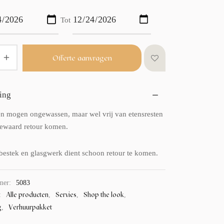
Tot
Offerte aanvragen
ing
en mogen ongewassen, maar wel vrij van etensresten
bewaard retour komen.
bestek en glasgwerk dient schoon retour te komen.
mer:
5083
Alle producten
Servies
Shop the look
:
,
,
,
g
Verhuurpakket
,