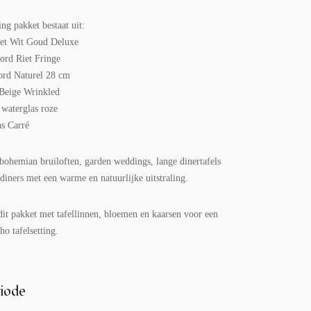
ing pakket bestaat uit:
set Wit Goud Deluxe
ord Riet Fringe
ord Naturel 28 cm
 Beige Wrinkled
 waterglas roze
as Carré
 bohemian bruiloften, garden weddings, lange dinertafels
e diners met een warme en natuurlijke uitstraling.
it pakket met tafellinnen, bloemen en kaarsen voor een
o tafelsetting.
iode