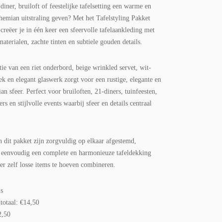
diner, bruiloft of feestelijke tafelsetting een warme en
ohemian uitstraling geven? Met het Tafelstyling Pakket
reëer je in één keer een sfeervolle tafelaankleding met
materialen, zachte tinten en subtiele gouden details.
ie van een riet onderbord, beige wrinkled servet, wit-
k en elegant glaswerk zorgt voor een rustige, elegante en
an sfeer. Perfect voor bruiloften, 21-diners, tuinfeesten,
ers en stijlvolle events waarbij sfeer en details centraal
n dit pakket zijn zorgvuldig op elkaar afgestemd,
 eenvoudig een complete en harmonieuze tafeldekking
er zelf losse items te hoeven combineren.
js
totaal: €14,50
2,50