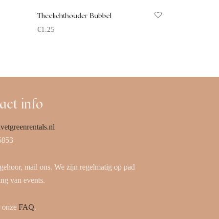
Theelichthouder Bubbel
€
1.25
Offerte aanvragen
act info
vetgreenrentals.nl
5853
 gehoor, mail ons. We zijn regelmatig op pad
ing van events.
k onze
FAQ
.