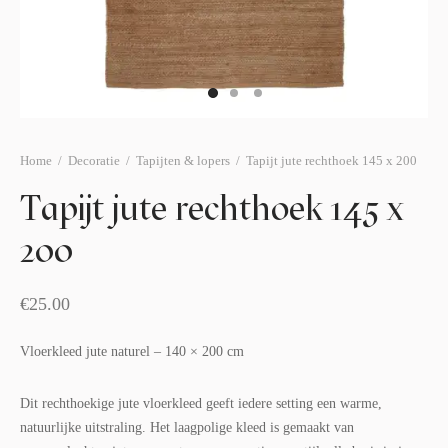
afelstyling
lingers
araffen
eubilair
ids deco
ar items
aart & sweettable
ekentjes
erlichting
verige decoratie
Home
/
Decoratie
/
Tapijten & lopers
/
Tapijt jute rechthoek 145 x 200
afels & bijzettafels
Tapijt jute rechthoek 145 x
erhuurpakket
200
€
25.00
Vloerkleed jute naturel – 140 × 200 cm
Dit rechthoekige jute vloerkleed geeft iedere setting een warme,
natuurlijke uitstraling. Het laagpolige kleed is gemaakt van