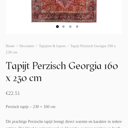
afelstyling
lingers
araffen
eubilair
ids deco
ar items
aart & sweettable
ekentjes
erlichting
verige decoratie
Home
/
Decoratie
/
Tapijten & lopers
/
Tapijt Perzisch Georgia 160 x
230 cm
afels & bijzettafels
Tapijt Perzisch Georgia 160
erhuurpakket
x 230 cm
€
22.51
Perzisch tapijt – 230 × 160 cm
Dit prachtige Perzische tapijt brengt direct warmte en karakter in iedere