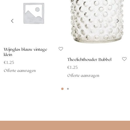
Wijnglas blauw vintage
klein
Theelichthouder Bubbel
€
1.25
€
1.25
Offerte aanvragen
Offerte aanvragen