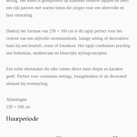
setting. Het kleed is geïnspireerd op klassieke oosterse tapijten en heeft
een rijk patroon met warme tinten die zorgen voor een sfeervolle en
luxe uitstraling.
Dankzij het formaat van 230 × 160 cm is dit tapijt perfect voor het
creëren van een stijlvolle ceremoniehoek, lounge setting of decoratieve
basis bij een bruiloft, event of fotoshoot. Het tapijt combineert prachtig
met bohemian, mediterrane en kleurrijke stylingconcepten.
Een echte sfeermaker die elke ruimte direct meer diepte en karakter
geeft. Perfect voor ceremonie settings, loungehoeken of als decoratief
element bij eventstyling.
Afmetingen
230 × 160 cm
Huurperiode