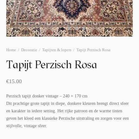
afelstyling
lingers
araffen
eubilair
ids deco
ar items
aart & sweettable
ekentjes
erlichting
verige decoratie
Home
/
Decoratie
/
Tapijten & lopers
/
Tapijt Perzisch Rosa
afels & bijzettafels
Tapijt Perzisch Rosa
erhuurpakket
€
15.00
Perzisch tapijt donker vintage – 240 × 170 cm
Dit prachtige grote tapijt in diepe, donkere kleuren brengt direct sfeer
en karakter in iedere setting. Het rijke patroon en de warme tinten
geven het kleed een klassieke Perzische uitstraling en zorgen voor een
stijlvolle, vintage sfeer.