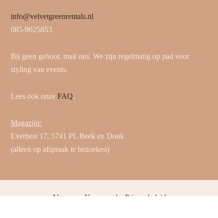
info@velvetgreenrentals.nl
085-9025853
Bij geen gehoor, mail ons. We zijn regelmatig op pad voor
styling van events.
Lees ook onze
FAQ
.
Magazijn:
Everbest 17, 5741 PL Beek en Donk
(alleen op afspraak te bezoeken)
Algemene Voorwaarden
Privacybeleid
© 2025 Velvet Green Rentals. Alle rechten voorbehouden.