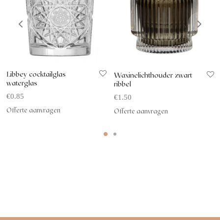
Libbey cocktailglas
Waxinelichthouder zwart
waterglas
ribbel
€
0.85
€
1.50
Offerte aanvragen
Offerte aanvragen