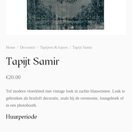
afelstyling
lingers
araffen
eubilair
ids deco
ar items
aart & sweettable
ekentjes
erlichting
verige decoratie
Home
/
Decoratie
/
Tapijten & lopers
/
Tapijt Samir
afels & bijzettafels
Tapijt Samir
erhuurpakket
€
20.00
Tof modern vloerkleed met vintage look in zachte blauwtinten. Leuk te
gebruiken als bruiloft decoratie, zoals bij de ceremonie, loungehoek of
in een photobooth.
Huurperiode