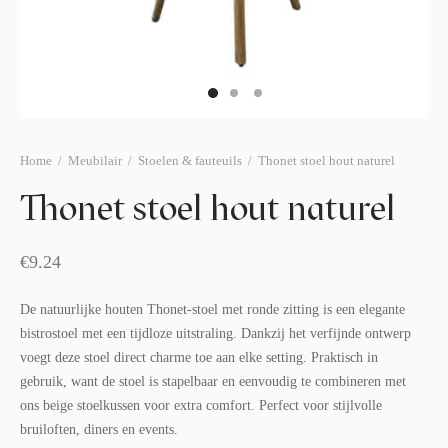
afelstyling
lingers
araffen
eubilair
ids deco
ar items
aart & sweettable
ekentjes
erlichting
verige decoratie
Home
/
Meubilair
/
Stoelen & fauteuils
/
Thonet stoel hout naturel
afels & bijzettafels
Thonet stoel hout naturel
erhuurpakket
€
9.24
De natuurlijke houten Thonet-stoel met ronde zitting is een elegante
bistrostoel met een tijdloze uitstraling. Dankzij het verfijnde ontwerp
voegt deze stoel direct charme toe aan elke setting. Praktisch in
gebruik, want de stoel is stapelbaar en eenvoudig te combineren met
ons beige stoelkussen voor extra comfort. Perfect voor stijlvolle
bruiloften, diners en events.