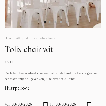
afelstyling
lingers
araffen
eubilair
ids deco
ar items
aart & sweettable
ekentjes
erlichting
verige decoratie
Home
/
Alle producten
/
Tolix chair wit
afels & bijzettafels
Tolix chair wit
erhuurpakket
€
5.00
De Tolix chair is ideaal voor een industriële bruiloft of als je gewoon
een stoer tintje wil geven aan jullie event of 21 diner.
Huurperiode
Van
Tot