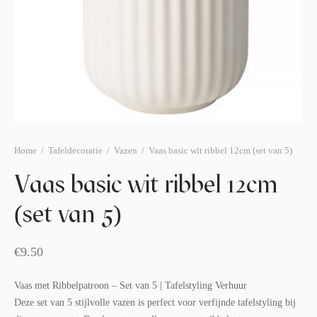
afelstyling
lingers
araffen
eubilair
ids deco
ar items
aart & sweettable
ekentjes
erlichting
verige decoratie
afels & bijzettafels
Home
/
Tafeldecoratie
/
Vazen
/
Vaas basic wit ribbel 12cm (set van 5)
erhuurpakket
Vaas basic wit ribbel 12cm
(set van 5)
€
9.50
Vaas met Ribbelpatroon – Set van 5 | Tafelstyling Verhuur
Deze set van 5 stijlvolle vazen is perfect voor verfijnde tafelstyling bij