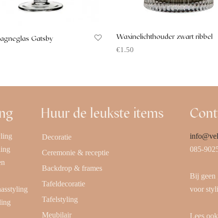
Waxinelichthouder zwart ribbel
agneglas Gatsby
€
1.50
Offerte aanvragen
 aanvragen
ing
Huur de leukste items
Cont
ling
info@vel
Decoratie
ling
085-902
Ceremonie & receptie
en
Backdrop & frames
Bij geen
Tafeldecoratie
aasstyling
voor styl
Tafelstyling
ling
Meubilair
Lees oo