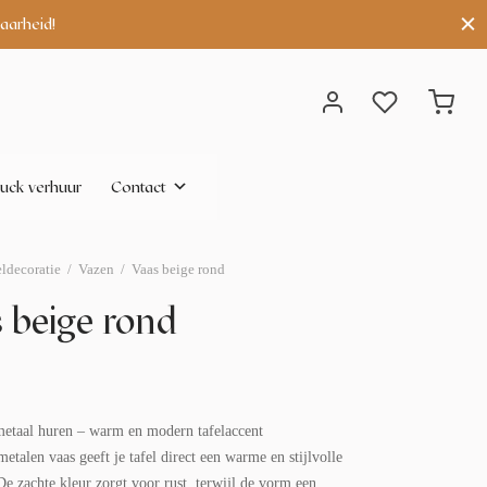
aarheid!
uck verhuur
Contact
eldecoratie
/
Vazen
/
Vaas beige rond
 beige rond
metaal huren – warm en modern tafelaccent
etalen vaas geeft je tafel direct een warme en stijlvolle
 De zachte kleur zorgt voor rust, terwijl de vorm een