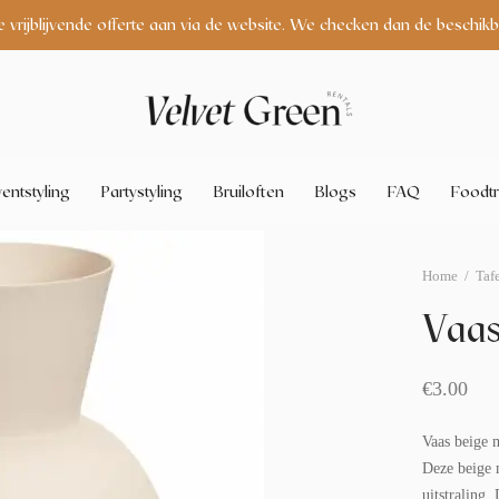
e vrijblijvende offerte aan via de website. We checken dan de beschikb
entstyling
Partystyling
Bruiloften
Blogs
FAQ
Foodtr
Home
/
Taf
Vaas
€
3.00
Vaas beige 
Deze beige m
uitstraling.