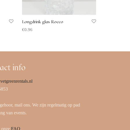
Longdrink glas Rocco
€
0.96
Offerte aanvragen
act info
vetgreenrentals.nl
5853
 gehoor, mail ons. We zijn regelmatig op pad
ing van events.
k onze
FAQ
.