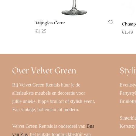
Wijnglas Carre
Champ
€
1.25
€
1.49
Offerte aanvragen
Offerte
Over Velvet Green
Styl
Bij Velvet Green Rentals huur je de
Eventsty
allerleukste meubels en decoratie voor
Partysty
jullie unieke, hippe bruiloft of stylish event.
Bruiloft
Van vintage, bohemian tot modern.
Sinterkl
Velvet Green Rentals is onderdeel van
Bus
Kerststy
van Zus
, het leukste foodtruckbedrijf van