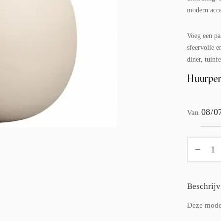
modern accen
Voeg een paa
sfeervolle e
diner, tuinfe
Huurper
Van
Beschrijv
Deze moder