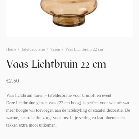
afelstyling
lingers
araffen
eubilair
ids deco
ar items
aart & sweettable
ekentjes
erlichting
verige decoratie
Home
/
Tafeldecoratie
/
Vazen
/
Vaas Lichtbruin 22 cm
afels & bijzettafels
Vaas Lichtbruin 22 cm
erhuurpakket
€
2.50
Vaas lichtbruin huren – tafeldecoratie voor bruiloft en event
Deze lichtbruine glazen vaas (22 cm hoog) is perfect voor wie nét wat
meer hoogte wil toevoegen aan de tafelstyling of statafel decoratie. De
warme, neutrale tint zorgt voor rust in je setting en laat bloemen en
takken extra mooi uitkomen.