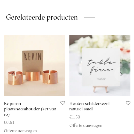
Gerelateerde producten
Koperen
Houten schildersezel
plaatsnaamhouder (set van
naturel small
10)
€
1.50
€
0.61
Offerte aanvragen
Offerte aanvragen