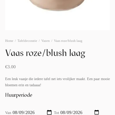
afelstyling
lingers
araffen
eubilair
ids deco
ar items
aart & sweettable
ekentjes
erlichting
verige decoratie
Home
/
Tafeldecoratie
/
Vazen
/
Vaas roze/blush laag
afels & bijzettafels
Vaas roze/blush laag
erhuurpakket
€
3.00
Een leuk vaasje die iedere tafel net iets vrolijker maakt. Een paar mooie
bloemen erin en tadaaaa!
Huurperiode
Van
Tot