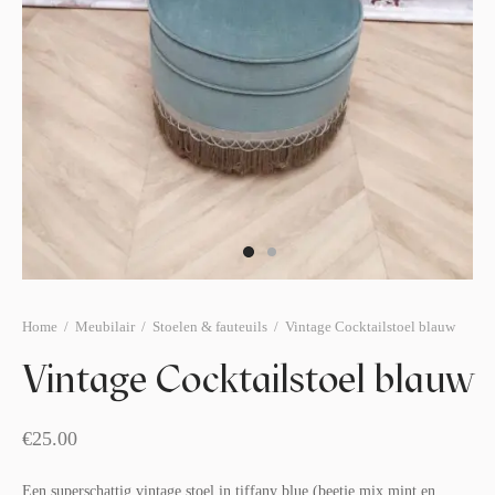
afelstyling
lingers
araffen
eubilair
ids deco
ar items
aart & sweettable
ekentjes
erlichting
verige decoratie
afels & bijzettafels
erhuurpakket
Home
/
Meubilair
/
Stoelen & fauteuils
/
Vintage Cocktailstoel blauw
Vintage Cocktailstoel blauw
€
25.00
Een superschattig vintage stoel in tiffany blue (beetje mix mint en