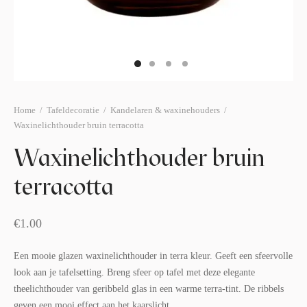
afelstyling
lingers
araffen
eubilair
ids deco
ar items
aart & sweettable
ekentjes
erlichting
verige decoratie
Home
/
Tafeldecoratie
/
Kandelaren & waxinehouders
/
Waxinelichthouder bruin terracotta
afels & bijzettafels
Waxinelichthouder bruin
erhuurpakket
terracotta
€
1.00
Een mooie glazen waxinelichthouder in terra kleur. Geeft een sfeervolle
look aan je tafelsetting. Breng sfeer op tafel met deze elegante
theelichthouder van geribbeld glas in een warme terra-tint. De ribbels
geven een mooi effect aan het kaarslicht.