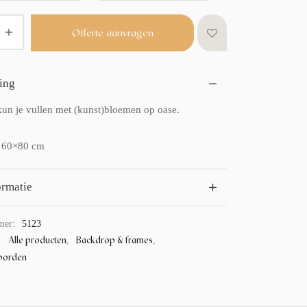
Offerte aanvragen
ing
kun je vullen met (kunst)bloemen op oase.
 60×80 cm
ormatie
mer:
5123
Alle producten
Backdrop & frames
:
,
,
borden