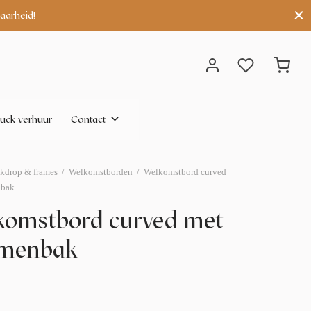
aarheid!
uck verhuur
Contact
kdrop & frames
/
Welkomstborden
/
Welkomstbord curved
nbak
omstbord curved met
emenbak