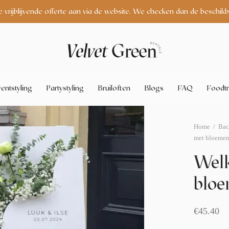
e vrijblijvende offerte aan via de website. We checken dan de beschikb
entstyling
Partystyling
Bruiloften
Blogs
FAQ
Foodtr
Home
/
Bac
met bloeme
Welk
blo
€
45.40