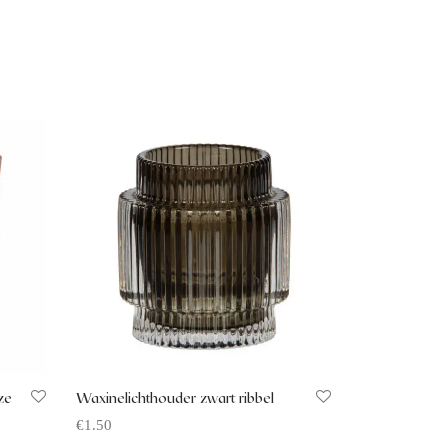
ze
Waxinelichthouder zwart ribbel
€
1.50