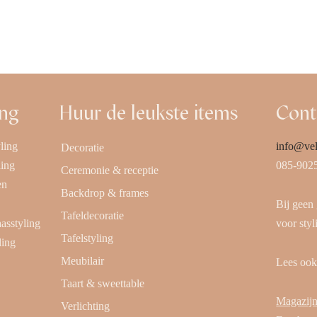
 aanvragen
Offerte aanvragen
ing
Huur de leukste items
Cont
ling
info@vel
Decoratie
ling
085-902
Ceremonie & receptie
en
Backdrop & frames
Bij geen
Tafeldecoratie
aasstyling
voor styl
Tafelstyling
ling
Meubilair
Lees oo
Taart & sweettable
Magazijn
Verlichting