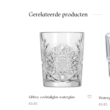
Gerelateerde producten
Libbey cocktailglas waterglas
Waterg
€
0.85
€
0.85