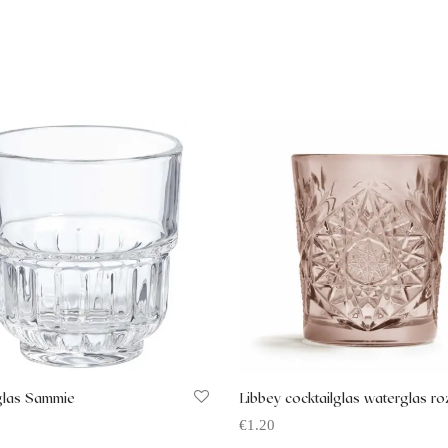
las Sammie
Libbey cocktailglas waterglas ro
€
1.20