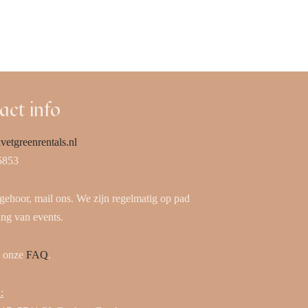
Offerte aanvragen
act info
vetgreenrentals.nl
5853
 gehoor, mail ons. We zijn regelmatig op pad
ing van events.
k onze
FAQ
.
: