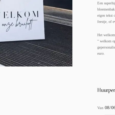
Een superhi
bloemenbak 
eigen tekst 
feestje, of 
Het welkoms
“ welkom op
gepersonalis
euro.
Huurper
Van