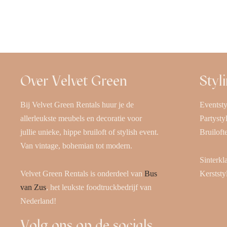
Offerte aanvragen
Offerte
Over Velvet Green
Styl
Bij Velvet Green Rentals huur je de
Eventsty
allerleukste meubels en decoratie voor
Partysty
jullie unieke, hippe bruiloft of stylish event.
Bruiloft
Van vintage, bohemian tot modern.
Sinterkl
Velvet Green Rentals is onderdeel van
Bus
Kerststy
van Zus
, het leukste foodtruckbedrijf van
Nederland!
Volg ons op de socials