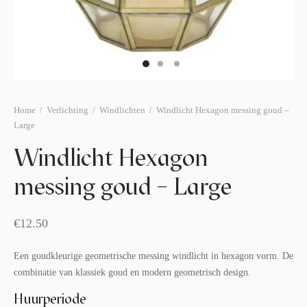
afelstyling
lingers
araffen
eubilair
ids deco
ar items
aart & sweettable
ekentjes
erlichting
verige decoratie
Home
/
Verlichting
/
Windlichten
/
Windlicht Hexagon messing goud –
Large
afels & bijzettafels
Windlicht Hexagon
erhuurpakket
messing goud – Large
€
12.50
Een goudkleurige geometrische messing windlicht in hexagon vorm. De
combinatie van klassiek goud en modern geometrisch design.
Huurperiode