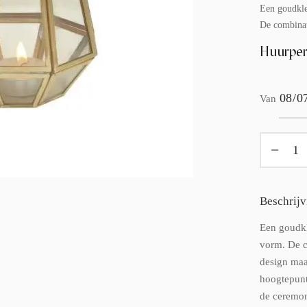
Een goudkle
De combinat
Huurper
Van
Beschrijv
Een goudkl
vorm. De c
design maak
hoogtepunt
de ceremoni