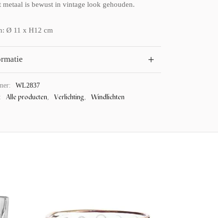
t metaal is bewust in vintage look gehouden.
n: Ø 11 x H12 cm
ormatie
mer:
WL2837
Alle producten
Verlichting
Windlichten
:
,
,