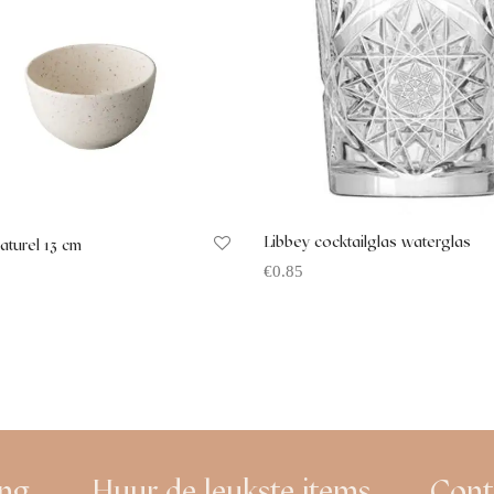
Libbey cocktailglas waterglas
turel 13 cm
€
0.85
Offerte aanvragen
 aanvragen
ing
Huur de leukste items
Cont