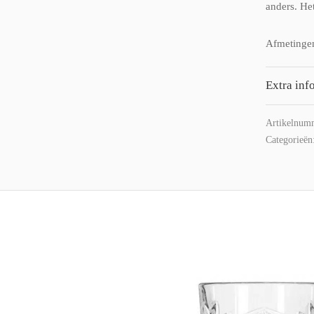
anders. He
Afmetinge
Extra inf
Artikelnum
Categorieën