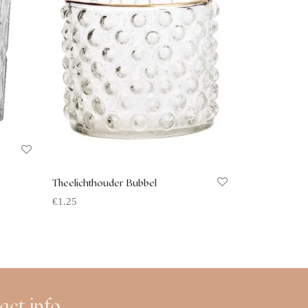
Theelichthouder Bubbel
€
1.25
Offerte aanvragen
act info