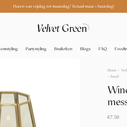
Huren van vrijdag tot maandag? Betaal maar 1 huurdag!
entstyling
Partystyling
Bruiloften
Blogs
FAQ
Foodtr
Home
/
Ver
– Small
Wind
mess
€
7.50