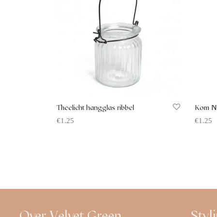
Theelicht hangglas ribbel
Kom Na
€
1.25
€
1.25
Offerte aanvragen
Offerte
Over Velvet Green
Styl