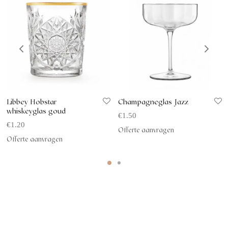
Libbey Hobstar
Champagneglas Jazz
whiskeyglas goud
€
1.50
€
1.20
Offerte aanvragen
Offerte aanvragen