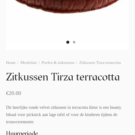
afelstyling
lingers
araffen
eubilair
ids deco
ar items
aart & sweettable
ekentjes
erlichting
verige decoratie
afels & bijzettafels
Home
/
Meubilair
/
Poefen & zitkussens
/
Zitkussen Tirza terracotta
erhuurpakket
Zitkussen Tirza terracotta
€
20.00
Dit heerlijke ronde velvet zitkussen in terracotta kleur is een beauty.
Ideaal voor picknick aan lage tafel of voor de kinderen tijdens de
trouwceremonie.
Huurperiode