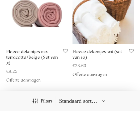
Fleece dekentjes mix
Fleece dekentjes wit (set
terracotta/beige (Set van
van 10)
5)
€
23.60
€
9.25
Offerte aanvragen
Offerte aanvragen
Filters