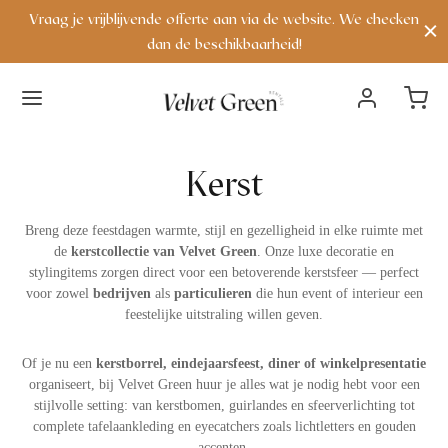
Vraag je vrijblijvende offerte aan via de website. We checken
dan de beschikbaarheid!
Terug
Terug
Terug
Terug
Terug
Terug
Terug
Terug
Terug
Terug
Terug
Terug
Kerst
VERHUUR
VERHUUR
DECORATIE
EREMONIE & RECEPTIE
BACKDROP & FRAMES
AFELDECORATIE
AFELSTYLING
EUBILAIR
ERLICHTING
AFELS & BIJZETTAFELS
VERHUURPAKKET
CONTACT
erhuur
lle producten
apijten & lopers
nveloppendoos
rieel & backdrops
andelaren & waxinehouders
estek
anken
ichtletters
ijzettafels
oungepakket
ver ons
Breng deze feestdagen warmte, stijl en gezelligheid in elke ruimte met
de
kerstcollectie van Velvet Green
. Onze luxe decoratie en
ecoratie
ew arrivals
ussens
atheder / spreekstoel
rames
afelnummers en naamkaarthouders
laswerk
toelen & fauteuils
eon lichtletters
ettafels
hop the look
ontact
stylingitems zorgen direct voor een betoverende kerstsfeer — perfect
voor zowel
bedrijven
als
particulieren
die hun event of interieur een
eremonie & receptie
iscoballen
ingkussens
elkomstborden
azen
ervetten
oefen & zitkussens
artylights
alontafels
feestelijke uitstraling willen geven.
ackdrop & frames
unstplanten
childersezels
ervies
arkrukken
indlichten
tatafels
Of je nu een
kerstborrel, eindejaarsfeest, diner of winkelpresentatie
organiseert, bij Velvet Green huur je alles wat je nodig hebt voor een
afeldecoratie
arasols
afelkleden & lopers
stijlvolle setting: van kerstbomen, guirlandes en sfeerverlichting tot
complete tafelaankleding en eyecatchers zoals lichtletters en gouden
accenten.