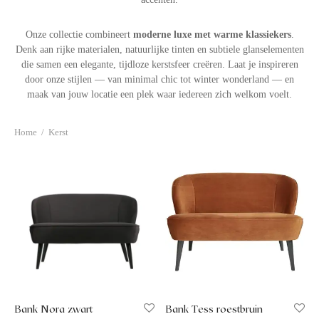
afelstyling
lingers
araffen
eubilair
ids deco
ar items
Onze collectie combineert
moderne luxe met warme klassiekers
.
Denk aan rijke materialen, natuurlijke tinten en subtiele glanselementen
die samen een elegante, tijdloze kerstsfeer creëren. Laat je inspireren
aart & sweettable
ekentjes
door onze stijlen — van minimal chic tot winter wonderland — en
maak van jouw locatie een plek waar iedereen zich welkom voelt.
erlichting
verige decoratie
Home
/
Kerst
afels & bijzettafels
erhuurpakket
Bank Nora zwart
Bank Tess roestbruin