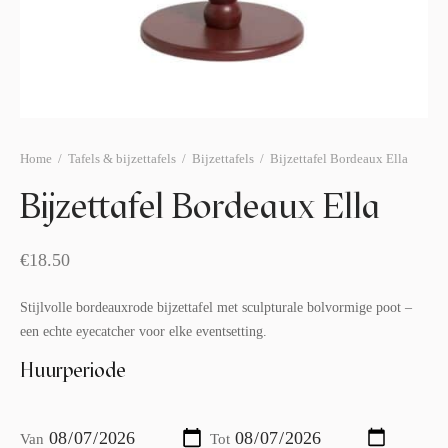
afelstyling
lingers
araffen
eubilair
ids deco
ar items
aart & sweettable
ekentjes
erlichting
verige decoratie
Home
/
Tafels & bijzettafels
/
Bijzettafels
/
Bijzettafel Bordeaux Ella
afels & bijzettafels
Bijzettafel Bordeaux Ella
erhuurpakket
€
18.50
Stijlvolle bordeauxrode bijzettafel met sculpturale bolvormige poot –
een echte eyecatcher voor elke eventsetting.
Huurperiode
Van
Tot