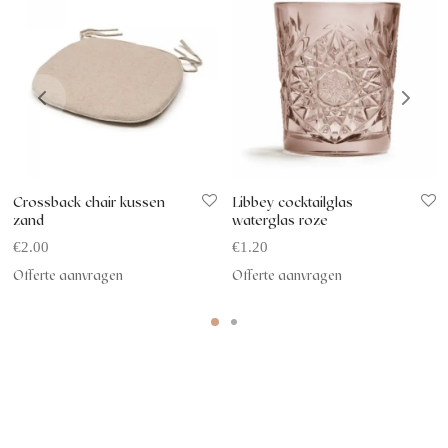
Crossback chair kussen
Libbey cocktailglas
zand
waterglas roze
€
2.00
€
1.20
Offerte aanvragen
Offerte aanvragen