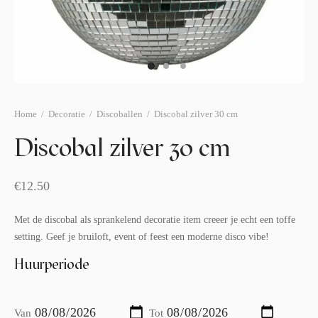
afelstyling
lingers
araffen
eubilair
ids deco
ar items
aart & sweettable
ekentjes
erlichting
verige decoratie
Home
/
Decoratie
/
Discoballen
/
Discobal zilver 30 cm
afels & bijzettafels
Discobal zilver 30 cm
erhuurpakket
€
12.50
Met de discobal als sprankelend decoratie item creeer je echt een toffe
setting. Geef je bruiloft, event of feest een moderne disco vibe!
Huurperiode
Van
Tot