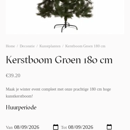
afelstyling
lingers
araffen
eubilair
ids deco
ar items
aart & sweettable
ekentjes
erlichting
verige decoratie
Home
/
Decoratie
/
Kunstplanten
/
Kerstboom Groen 180 cm
afels & bijzettafels
Kerstboom Groen 180 cm
erhuurpakket
€
39.20
Maak je winter event compleet met onze prachtige 180 cm hoge
kunstkerstboom!
Huurperiode
Van
Tot