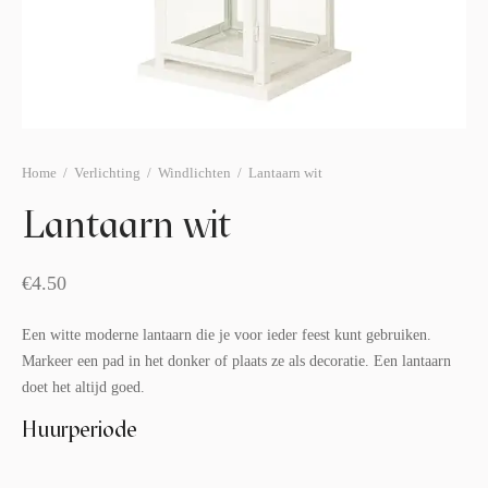
afelstyling
lingers
araffen
eubilair
ids deco
ar items
aart & sweettable
ekentjes
erlichting
verige decoratie
Home
/
Verlichting
/
Windlichten
/
Lantaarn wit
afels & bijzettafels
Lantaarn wit
erhuurpakket
€
4.50
Een witte moderne lantaarn die je voor ieder feest kunt gebruiken.
Markeer een pad in het donker of plaats ze als decoratie. Een lantaarn
doet het altijd goed.
Huurperiode