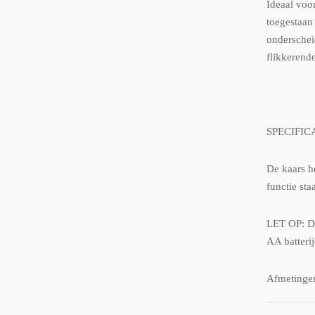
Ideaal voo
toegestaan 
onderschei
flikkerend
SPECIFIC
De kaars he
functie sta
LET OP: De
AA batteri
Afmetinge