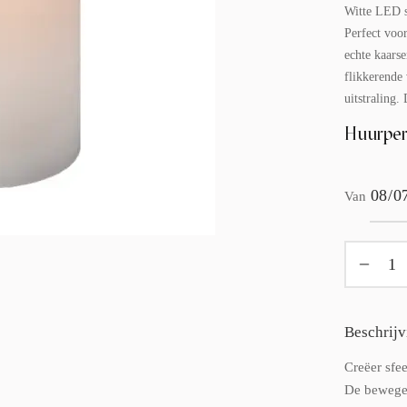
Witte LED s
Perfect voo
echte kaarse
flikkerende 
uitstraling.
Huurper
Van
Beschrijv
Creëer sfe
De bewegen