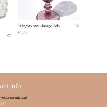
Wijnglas roze vintage klein
€
1.25
Offerte aanvragen
act info
vetgreenrentals.nl
5853