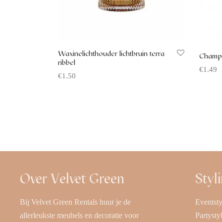
Waxinelichthouder lichtbruin terra
Champ
ribbel
€
1.49
€
1.50
Offerte
Offerte aanvragen
Over Velvet Green
Styl
Bij Velvet Green Rentals huur je de
Eventsty
allerleukste meubels en decoratie voor
Partysty