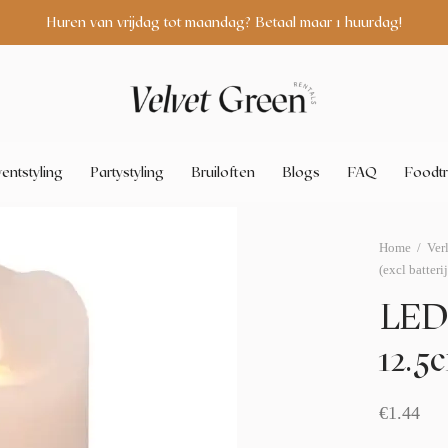
Huren van vrijdag tot maandag? Betaal maar 1 huurdag!
entstyling
Partystyling
Bruiloften
Blogs
FAQ
Foodtr
Home
/
Ver
(excl batteri
LED 
12.5c
€
1.44