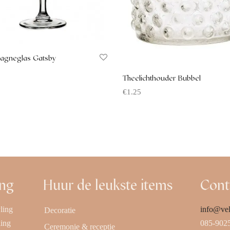
agneglas Gatsby
Theelichthouder Bubbel
 aanvragen
€
1.25
Offerte aanvragen
ing
Huur de leukste items
Cont
ling
info@vel
Decoratie
ling
085-902
Ceremonie & receptie