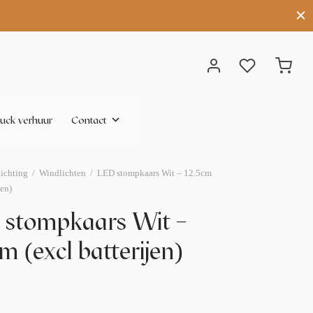
uck verhuur
Contact
lichting
/
Windlichten
/
LED stompkaars Wit – 12.5cm
jen)
stompkaars Wit –
m (excl batterijen)