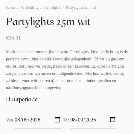
afelstyling
lingers
araffen
Home
/
Verlichting
/
Partylights
/
Partylights 25m wit
eubilair
ids deco
ar items
Partylights 25m wit
aart & sweettable
ekentjes
€
35.01
erlichting
verige decoratie
Maak kennis met onze stijlvolle witte Partylights. Deze verlichting is de
afels & bijzettafels
perfecte aanvulling op elke feestelijke gelegenheid. Of het nu gaat om
een bruiloft, een verjaardagsfeest of een kerstviering, onze Partylights
erhuurpakket
zorgen voor een warme en uitnodigende sfeer. Met hun witte snoer zijn
ze ideaal voor witte (stretch)tenten, omdat ze minder opvallen en
naadloos opgaan in de omgeving.
Huurperiode
Van
Tot