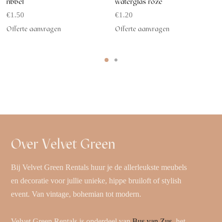
ribbel
waterglas roze
€
1.50
€
1.20
Offerte aanvragen
Offerte aanvragen
Over Velvet Green
Bij Velvet Green Rentals huur je de allerleukste meubels
en decoratie voor jullie unieke, hippe bruiloft of stylish
event. Van vintage, bohemian tot modern.
Velvet Green Rentals is onderdeel van
Bus van Zus
, het