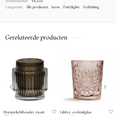
Artikelnummer:
VE2511
Alle producten
Kerst
Partylights
Verlichting
Categorieën:
,
,
,
Gerelateerde producten
Waxinelichthouder zwart
Libbey cocktailglas