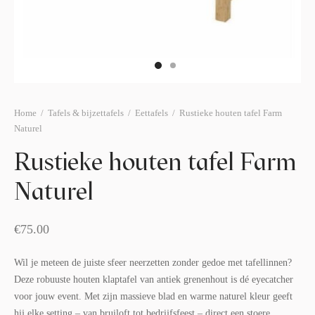
afelstyling
lingers
araffen
eubilair
ids deco
ar items
aart & sweettable
ekentjes
erlichting
verige decoratie
Home
/
Tafels & bijzettafels
/
Eettafels
/
Rustieke houten tafel Farm
Naturel
afels & bijzettafels
Rustieke houten tafel Farm
erhuurpakket
Naturel
€
75.00
Wil je meteen de juiste sfeer neerzetten zonder gedoe met tafellinnen?
Deze robuuste houten klaptafel van antiek grenenhout is dé eyecatcher
voor jouw event. Met zijn massieve blad en warme naturel kleur geeft
hij elke setting – van bruiloft tot bedrijfsfeest – direct een stoere,