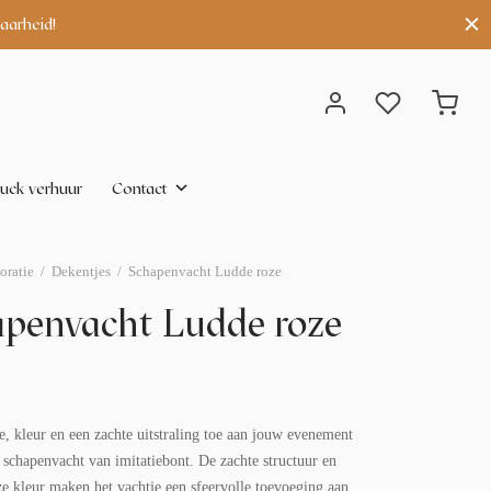
aarheid!
uck verhuur
Contact
oratie
/
Dekentjes
/
Schapenvacht Ludde roze
penvacht Ludde roze
, kleur en een zachte uitstraling toe aan jouw evenement
 schapenvacht van imitatiebont. De zachte structuur en
oze kleur maken het vachtje een sfeervolle toevoeging aan