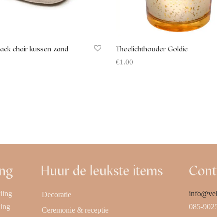
ack chair kussen zand
Theelichthouder Goldie
€
1.00
 aanvragen
Offerte aanvragen
ing
Huur de leukste items
Cont
ling
info@vel
Decoratie
ling
085-902
Ceremonie & receptie