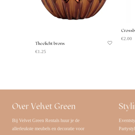
Crossb
€
2.00
Theelicht brons
Offerte
€
1.25
Offerte aanvragen
Over Velvet Green
Styl
Bij Velvet Green Rentals huur je de
Eventsty
allerleukste meubels en decoratie voor
Partysty