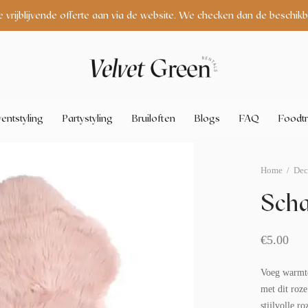
e vrijblijvende offerte aan via de website. We checken dan de beschikb
entstyling
Partystyling
Bruiloften
Blogs
FAQ
Foodtr
Home
/
Dec
Scha
€
5.00
Voeg warmte
met dit roze
stijlvolle r