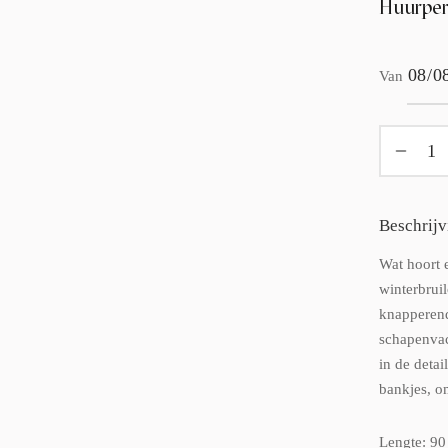
Huurper
Van
Beschrijv
Wat hoort 
winterbrui
knapperend
schapenvac
in de detai
bankjes, om
Lengte: 90