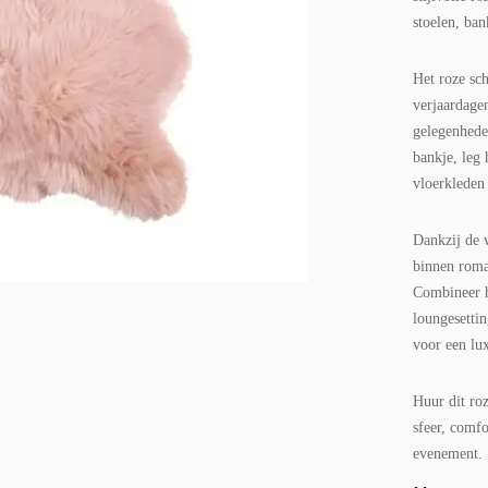
stoelen, ba
Het roze sch
verjaardagen
gelegenhede
bankje, leg
vloerkleden 
Dankzij de 
binnen roma
Combineer he
loungesetti
voor een lux
Huur dit ro
sfeer, comfo
evenement.