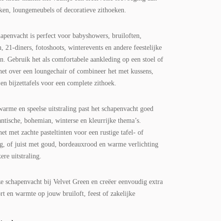
nken, loungemeubels of decoratieve zithoeken.
apenvacht is perfect voor babyshowers, bruiloften,
, 21-diners, fotoshoots, winterevents en andere feestelijke
n. Gebruik het als comfortabele aankleding op een stoel of
 het over een loungechair of combineer het met kussens,
en bijzettafels voor een complete zithoek.
warme en speelse uitstraling past het schapenvacht goed
ntische, bohemian, winterse en kleurrijke thema’s.
t met zachte pasteltinten voor een rustige tafel- of
ng, of juist met goud, bordeauxrood en warme verlichting
ere uitstraling.
ze schapenvacht bij Velvet Green en creëer eenvoudig extra
rt en warmte op jouw bruiloft, feest of zakelijke