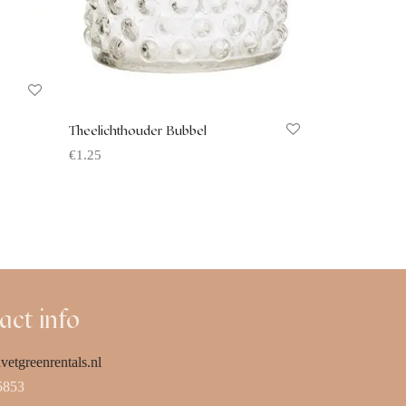
Theelichthouder Bubbel
€
1.25
Offerte aanvragen
act info
vetgreenrentals.nl
5853