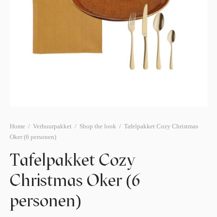
afelstyling
lingers
araffen
eubilair
ids deco
ar items
aart & sweettable
ekentjes
erlichting
verige decoratie
afels & bijzettafels
erhuurpakket
Home
/
Verhuurpakket
/
Shop the look
/
Tafelpakket Cozy Christmas
Oker (6 personen)
Tafelpakket Cozy
Christmas Oker (6
personen)