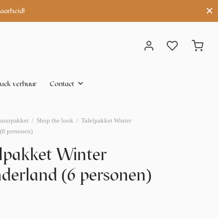
aarheid!
uck verhuur
Contact
huurpakket
/
Shop the look
/
Tafelpakket Winter
(6 personen)
lpakket Winter
erland (6 personen)