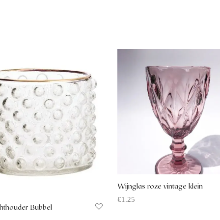
Wijnglas roze vintage klein
€
1.25
chthouder Bubbel
Offerte aanvragen