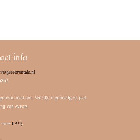
act info
vetgreenrentals.nl
5853
 gehoor, mail ons. We zijn regelmatig op pad
ing van events.
k onze
FAQ
.