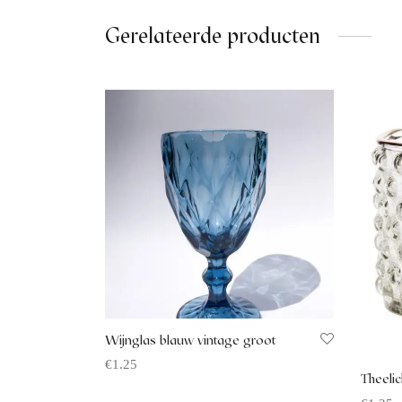
Gerelateerde producten
Wijnglas blauw vintage groot
€
1.25
Theeli
Offerte aanvragen