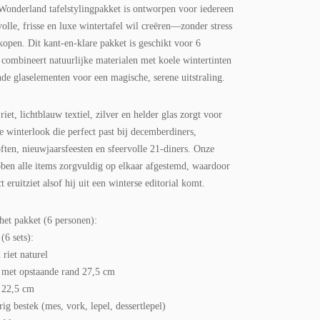
Wonderland tafelstylingpakket is ontworpen voor iedereen
lvolle, frisse en luxe wintertafel wil creëren—zonder stress
kopen. Dit kant-en-klare pakket is geschikt voor 6
 combineert natuurlijke materialen met koele wintertinten
nde glaselementen voor een magische, serene uitstraling.
iet, lichtblauw textiel, zilver en helder glas zorgt voor
e winterlook die perfect past bij decemberdiners,
ften, nieuwjaarsfeesten en sfeervolle 21-diners. Onze
bben alle items zorgvuldig op elkaar afgestemd, waardoor
ct eruitziet alsof hij uit een winterse editorial komt.
het pakket (6 personen):
(6 sets):
riet naturel
 met opstaande rand 27,5 cm
 22,5 cm
rig bestek (mes, vork, lepel, dessertlepel)