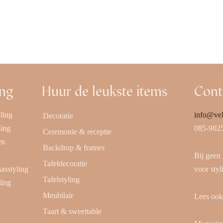
 aanvragen
ing
Huur de leukste items
Cont
ling
info@vel
Decoratie
ling
085-902
Ceremonie & receptie
en
Backdrop & frames
Bij geen
Tafeldecoratie
aasstyling
voor styl
Tafelstyling
ling
Meubilair
Lees oo
Taart & sweettable