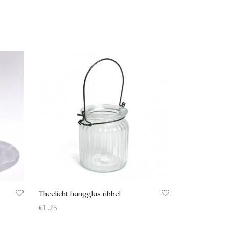
Theelicht hangglas ribbel
€
1.25
Offerte aanvragen