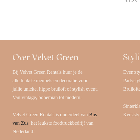
€
1.25
Offerte
Over Velvet Green
Styl
Bij Velvet Green Rentals huur je de
Eventsty
allerleukste meubels en decoratie voor
Partysty
jullie unieke, hippe bruiloft of stylish event.
Bruiloft
Van vintage, bohemian tot modern.
Sinterkl
Velvet Green Rentals is onderdeel van
Bus
Kerststy
van Zus
, het leukste foodtruckbedrijf van
Nederland!