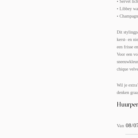
• Servet lic
• Libbey wa
• Champagn
Dit stylingp
kerst- en ni
een frisse e
Voor een vo
sneeuwkleuri
chique velve
Wil je extr
denken graa
Huurper
Van