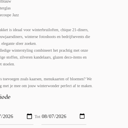
htblauw
terglas
ecoupe Jazz
akket is ideaal voor winterbruiloften, chique 21-diners,
euwjaarsdiners, winterse fotoshoots en bedrijfsevents die
n elegante sfeer zoeken.
lledige winterstyling combineert het prachtig met onze
ge stoffen, zilveren kandelaars, glazen deco-items en
t stoelen.
a’s toevoegen zoals kaarsen, menukaarten of bloemen? We
g met je mee om jouw winterwonder perfect af te maken.
iode
Tot