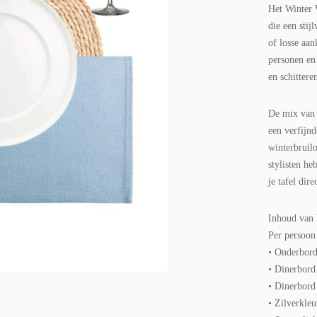
Het Winter 
die een stij
of losse aan
personen en
en schittere
De mix van r
een verfijnd
winterbruilo
stylisten he
je tafel dire
Inhoud van 
Per persoon 
• Onderbord 
• Dinerbord
• Dinerbord
• Zilverkleu