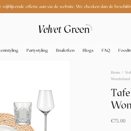
e vrijblijvende offerte aan via de website. We checken dan de beschikb
entstyling
Partystyling
Bruiloften
Blogs
FAQ
Foodtr
Home
/
Ver
Wonderland 
Tafe
Wond
€
75.00