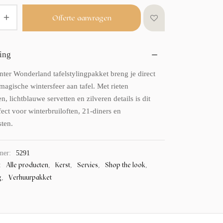
Offerte aanvragen
ing
nter Wonderland tafelstylingpakket breng je direct
 magische wintersfeer aan tafel. Met rieten
, lichtblauwe servetten en zilveren details is dit
ect voor winterbruiloften, 21-diners en
sten.
mer:
5291
Alle producten
Kerst
Servies
Shop the look
:
,
,
,
,
g
Verhuurpakket
,