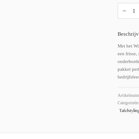
Beschrijv
Met het Wi
een frisse,
onderborden
pakket perf
bedrijfsfee
Artikelnum
Categorieën
Tafelstylin