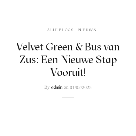
afelstyling
lingers
araffen
eubilair
ids deco
ar items
aart & sweettable
ekentjes
ALLE BLOGS
NIEUWS
erlichting
verige decoratie
Velvet Green & Bus van
Zus: Een Nieuwe Stap
afels & bijzettafels
Vooruit!
erhuurpakket
admin
By
on
01/02/2025