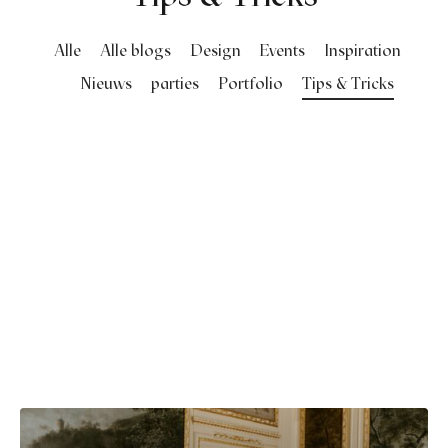
afelstyling
lingers
araffen
eubilair
ids deco
ar items
Alle
Alle blogs
Design
Events
Inspiration
Nieuws
parties
Portfolio
Tips & Tricks
aart & sweettable
ekentjes
erlichting
verige decoratie
afels & bijzettafels
erhuurpakket