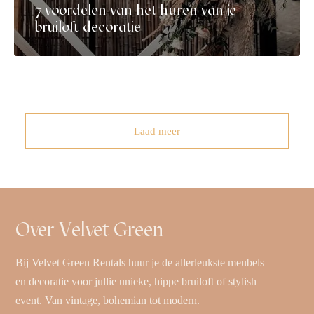
7 voordelen van het huren van je
bruiloft decoratie
Laad meer
Over Velvet Green
Bij Velvet Green Rentals huur je de allerleukste meubels
en decoratie voor jullie unieke, hippe bruiloft of stylish
event. Van vintage, bohemian tot modern.